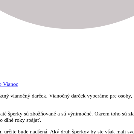
lo Vianoc
fektný vianočný darček. Vianočný darček vyberáme pre osoby,
 Zlaté šperky sú zbožňované a sú výnimočné. Okrem toho sú zl
po dlhé roky spájať.
určite bude nadšená. Aký druh šperkov by ste však mali svoj